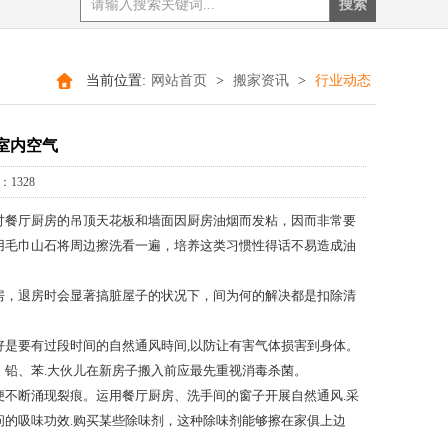
当前位置:
网站首页
>
搬家资讯
>
行业动态
室内空气
1328
讨餐厅厨房的吊顶天花板和墙面因厨房油烟而发粘，因而非常要
用毛巾山石将周边擦洗看一遍，培养这类习惯性得话不易造成油
房，退房时会显著搞脏屋子的状况下，间为何的解决都是扣除清
是要有过段时间的自然通风時间,以防让有害气体损害到身体。
铅、苯.大伙儿在新房子搬入前应最先重视消毒杀菌。
不断涌现裂痕。运用餐厅厨房、洗手间的窗子开展自然通风.采
的吸味功效.购买某些除味剂，这种除味剂能够擦在家俱上边