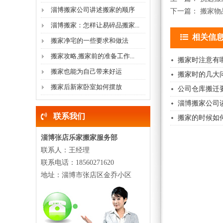
淄博搬家公司讲述搬家的顺序
下一篇：
搬家物
淄博搬家：怎样让易碎品搬家...
相关信
搬家净宅的一些要求和做法
搬家攻略,搬家前的准备工作...
搬家时注意有
搬家也能为自己带来好运
搬家时的几大
搬家后新家卧室如何摆放
公司仓库搬迁
淄博搬家公司
联系我们
搬家的时候如
淄博张店乐家搬家服务部
联系人：王经理
联系电话：18560271620
地址：淄博市张店区金乔小区