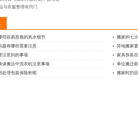
品与衣服整理有窍门
息
哪些容易忽视的风水细节
搬家的七
问题有哪些需要注意
异地搬家
要注意到的事项
家具拆装
谈谈搬运中洗衣机注意事项
单位搬迁
何处理包装保险柜呢
搬家时扔