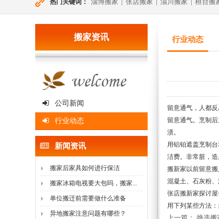
热门关键词：
淄博搬家
|
张店搬家
|
淄川搬家
|
桓台搬
搬家资讯
行业动态
公司新闻
留意通气，人都反
留意通气。烹制后
行业动态
渍。
用铝铂遮盖烹制台
新闻资讯
洁费。非常脏，造
搬家后家具如何进行保洁
搬新家以前留意搬
混凝土、石灰粉、
搬家冰箱电视要大包吗，搬家...
张店搬新家探讨屋
单位搬迁前需要做什么准备
用下列某些方法：
异地搬家注意问题有哪些？
上一篇：
挑选搬