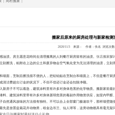
家
|
周村搬家
|
搬家后原来的厨房处理与新家检测
2020/11/3 来源： 作者：佚名 浏览次数：
感油渍。房主愿意花時间去清理搬离的人到餐厅厨房留有的油渍。
张店搬家
探
立刻擦洗，粘附在上边的尘土和废弃物会空气氧化变为无法清理的油渍，立刻
和墙面，烹制后擦洗很不便的人，把铝铂贴在烹制台和墙面上，不但是餐厅厨
成清洁费超出订金的状况下，不但不偿还订金还会扣除净额。
入新房子不可以着急，建筑涂料里有许多对身体危害的化学物质。搬新家前最好
漆料、建筑涂料里带有许多对身体孱弱危害的毒副作用物资供应，如室内甲醛、
子自然通风放味的方法很有独特。不可以合上全部窗门极速吹干，那样墙壁随便
最先是放置盆栽花卉动物类，歧金边吊兰、仙人球等，这类动物都具有毫无疑问
家吉日与搬家时最好送什么礼物