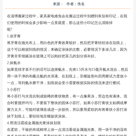
来源： 作者：佚名
在淄博搬家过程中，家具家电难免会在搬运过程中别赠到有划有印记，在我
们使用的时候会多少影响一点美观度，那么这些小印记怎么清除掉
呢?
1.涂牙膏
将牙膏在抛光布上，用白色的牙膏效果较好，然后把牙膏轻轻涂在划痕上，
这个可以根据到痕的情况，来确定涂抹的次数，必要情况下多涂几次，因为
牙膏非常细腻涂在玻璃上可以刚好把茶几的划分填补好。
2.抹氨水
如果觉得牙喜不行的话可以选择氨水，先将1.5升水与15毫升氨水混合，然后
用一块干净的布蘸点氨的水溶液。在划痕上，呈螺旋形向四周擦试力度放小
一点，等到氨水擦干净，划痕就会变小需要根据实际的情况来进行擦拭.
3.小苏打
将小苏打与水混合制成较稀的膏状物质，有一点像果冻，旁边也有液体。混
合时要搅拌均匀，不要留下整块的固体小苏打。如果小苏打膏状太粘稠或摩
擦力太大，可能对玻璃造成进一步损伤，所以要用柔软的布将膏状小苏打涂
抹于划痕上，要轻轻地呈螺旋状涂抹。
4.用清洁霜或金属抛光膏涂抹划痕
在柔软，干燥的布或棉球上涂一点清洁看或金属抛光膏。用一块干净的湿布