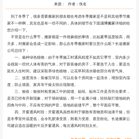
来源： 作者：佚名
到了冬季了，很多需要搬家的朋友都在考虑冬季搬家是不是和其他季节搬
家不一样啊，其实也是有一些不同的，具体的细节在下面
淄博搬家
详细的给
您介绍一下。
不管是在什么季节，搬家都是一件很麻烦的事情，比如夏季温度较高，雨
天多，对搬家会造成一定影响，那么在冬季搬家时要注意什么呢？长途搬家
公司总结下：
一、栽种绿色植物：由于冬季施工时通风程度不如其它季节，室内多少
会残留一些对人体有害的气体，对于新装修的房子，不要急于入住，要适当
延长入住时间。建议采取养绿色植物，让花草和清水吸收部分有害气体。
二、放置清水：装修完毕后，可以在各个房间放一盆清水，增加室内湿
度，防止墙面、家具等干燥太快出现裂缝。
三、验收：验收时检查施工中的留缝、贴纸、贴布工作是否符合要求，
是否已经有开裂现象，对于墙砖镶贴，用一个金属小锤，轻轻敲打墙地砖的
四角与中间，不应有空洞的声音，墙地砖嵌缝平严，整个平面应平整。
四、开窗通风时段：开窗通风虽然有利于驱散有害物质和油漆干燥，但
是冬季室外温度低，会令乳胶漆变质，附着力变差、甚至粉化。长途搬家公
司建议选在温暖的午后开窗通风，每次通风时间别太长。